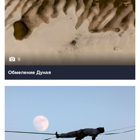
9
Обмеление Дуная