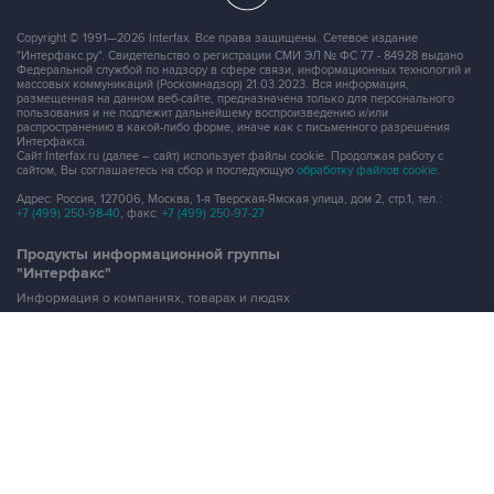
Copyright © 1991—2026 Interfax. Все права защищены. Сетевое издание
"Интерфакс.ру". Свидетельство о регистрации СМИ ЭЛ № ФС 77 - 84928 выдано
Федеральной службой по надзору в сфере связи, информационных технологий и
массовых коммуникаций (Роскомнадзор) 21.03.2023. Вся информация,
размещенная на данном веб-сайте, предназначена только для персонального
пользования и не подлежит дальнейшему воспроизведению и/или
распространению в какой-либо форме, иначе как с письменного разрешения
Интерфакса.
Сайт Interfax.ru (далее – сайт) использует файлы cookie. Продолжая работу с
сайтом, Вы соглашаетесь на сбор и последующую
обработку файлов cookie
.
Адрес: Россия, 127006, Москва, 1-я Тверская-Ямская улица, дом 2, стр.1, тел.:
+7 (499) 250-98-40
, факс:
+7 (499) 250-97-27
Продукты информационной группы
"Интерфакс"
Информация о компаниях, товарах и людях
СПАРК
X-Compliance
СКАУТ
Маркер
АСТРА
Новости и рынки
Новости "Интерфакса"
СКАН