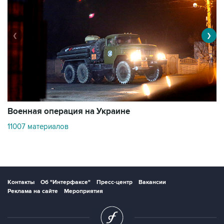
❮
❯
Военная операция на Украине
О
11007 материалов
3
Контакты
Об "Интерфаксе"
Пресс-центр
Вакансии
Реклама на сайте
Мероприятия