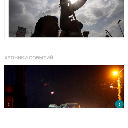
ХРОНИКИ СОБЫТИЙ
❮
❯