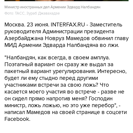
Министр иностранных дел Армении Эдвард Налбандян
Фото: ТАСС, Зураб Джавахадзе
Москва. 23 июня. INTERFAX.RU - Заместитель
руководителя Администрации президента
Азербайджана Новруз Мамедов обвинил главу
МИД Армении Эдварда Налбандяна во лжи.
"Налбандян, как всегда, в своем амплуа.
Поэтапный вариант он сразу же выдал за
пакетный вариант урегулирования. Интересно,
будет ли ему стыдно перед другими
участниками встречи за свою ложь? Что
касается моего участия во встрече - разве не
он сидел прямо напротив меня? Господин
министр, ложь ложью, но это уже перебор", -
написал Мамедов на своей странице в соцсети
Facebook.
Ранее Мамедов отметил, что в ходе встречи