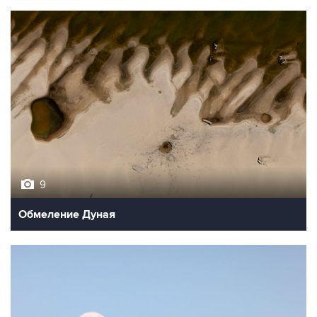
9
Обмеление Дуная