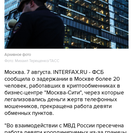
Архивное фото
Фото: Михаил Терещенко/ТАСС
Москва. 7 августа. INTERFAX.RU - ФСБ
сообщила о задержании в Москве более 20
человек, работавших в криптообменниках в
бизнес-центре "Москва-Сити", через которые
легализовались деньги жертв телефонных
мошенников, прекращена работа девяти
обменных пунктов.
"Во взаимодействии с МВД России пресечена
работа девяти координируемых из-за границы
каналов вывода средств за рубеж с