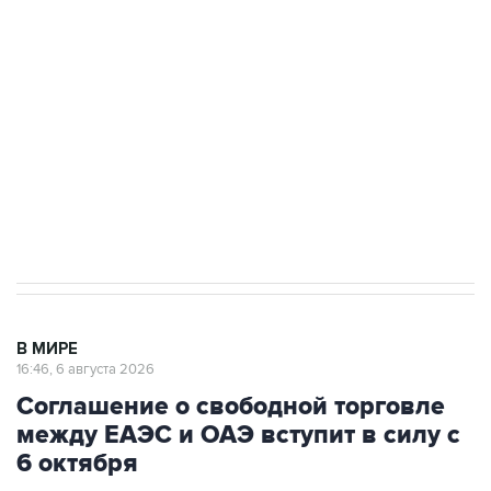
одних руках все службы тыла Минобороны
Как российские медицинские технологии
выходят на мировые рынки
Социальная реклама, АНО «Национальные приоритеты».
ИНН 7725383515 Erid: F7NfYUJCUneVdTRF8PRs
Трамп заявил, что переговоры с Ираном
начнутся в понедельник
В МИРЕ
16:46, 6 августа 2026
Соглашение о свободной торговле
между ЕАЭС и ОАЭ вступит в силу с
6 октября