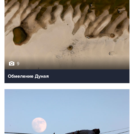
9
Обмеление Дуная