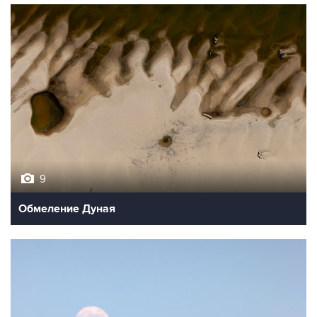
9
Обмеление Дуная