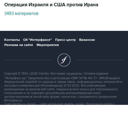
3493 материалов
Контакты
Об "Интерфаксе"
Пресс-центр
Вакансии
Реклама на сайте
Мероприятия
Copyright © 1991—2026 Interfax. Все права защищены. Сетевое издание
"Интерфакс.ру". Свидетельство о регистрации СМИ ЭЛ № ФС 77 - 84928 выдано
Федеральной службой по надзору в сфере связи, информационных технологий и
массовых коммуникаций (Роскомнадзор) 21.03.2023. Вся информация,
размещенная на данном веб-сайте, предназначена только для персонального
пользования и не подлежит дальнейшему воспроизведению и/или
распространению в какой-либо форме, иначе как с письменного разрешения
Интерфакса.
Сайт Interfax.ru (далее – сайт) использует файлы cookie. Продолжая работу с
сайтом, Вы соглашаетесь на сбор и последующую
обработку файлов cookie
.
Адрес: Россия, 127006, Москва, 1-я Тверская-Ямская улица, дом 2, стр.1, тел.:
+7 (499) 250-98-40
, факс:
+7 (499) 250-97-27
Продукты информационной группы
"Интерфакс"