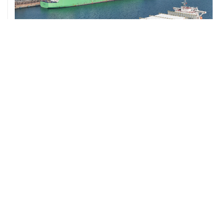
ХРОНИКИ СОБЫТИЙ
❮
❯