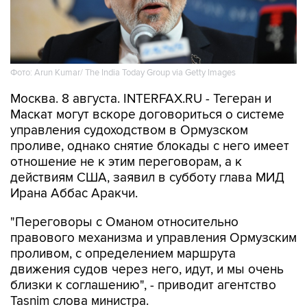
Фото: Arun Kumar/ The India Today Group via Getty Images
Москва. 8 августа. INTERFAX.RU - Тегеран и
Маскат могут вскоре договориться о системе
управления судоходством в Ормузском
проливе, однако снятие блокады с него имеет
отношение не к этим переговорам, а к
действиям США, заявил в субботу глава МИД
Ирана Аббас Аракчи.
"Переговоры с Оманом относительно
правового механизма и управления Ормузским
проливом, с определением маршрута
движения судов через него, идут, и мы очень
близки к соглашению", - приводит агентство
Tasnim слова министра.