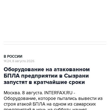
Социальная реклама, АНО «Национальные приоритеты».
ИНН 7725383515 Erid: F7NfYUJCUneVdwcydK6A
Кабмин РФ разрешил до 1 июля 2027 года
импорт, выпуск и обращение бензина Евро 2,
Евро 3, Евро 4
В РОССИИ
14:24, 8 августа 2026
Оборудование на атакованном
БПЛА предприятии в Сызрани
запустят в кратчайшие сроки
Москва. 8 августа. INTERFAX.RU -
Оборудование, которое пытались вывести из
строя атакой БПЛА на одном из самарских
предприятий в ночь на субботу, начнет