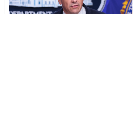
08 августа, 11:53
Хуситы заявили, что действуют против Саудовской
Аравии для снятия блокады с Йемена
08 августа, 11:04
Тайфун "Долфин" достиг юга Японии, пострадали пять
человек
08 августа, 10:30
Йеменские войска нанесли ряд ударов по хуситам