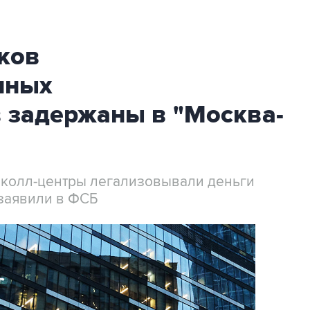
ков
нных
 задержаны в "Москва-
 колл-центры легализовывали деньги
заявили в ФСБ