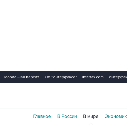
Мобильная версия
Об "Интерфаксе"
Interfax.com
Интерфак
Главное
В России
В мире
Экономик