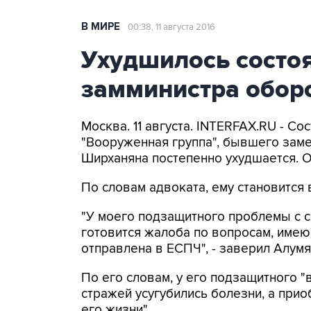
В МИРЕ
00:38, 11 августа 2016
Ухудшилось состо
замминистра обор
Москва. 11 августа. INTERFAX.RU - С
"Вооруженная группа", бывшего зам
Ширханяна постепенно ухудшается. О
По словам адвоката, ему становится 
"У моего подзащитного проблемы с с
готовится жалоба по вопросам, имею
отправлена в ЕСПЧ", - заверил Алумя
По его словам, у его подзащитного 
стражей усугубились болезни, а пр
его жизни".