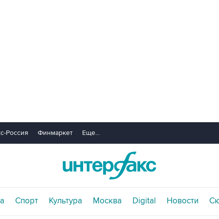
с-Россия
Финмаркет
Еще...
а
Спорт
Культура
Москва
Digital
Новости
С