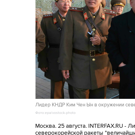
Лидер КНДР Ким Чен Ын в окружении сев
Фото:epa/vostock-photo
Москва. 25 августа. INTERFAX.RU - 
северокорейской ракеты "величайшим