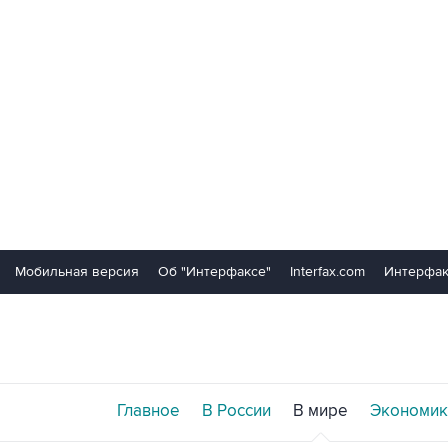
Мобильная версия
Об "Интерфаксе"
Interfax.com
Интерфак
Главное
В России
В мире
Экономик