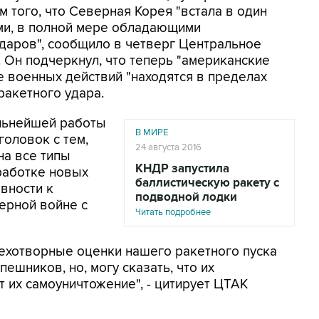
 того, что Северная Корея "встала в один
ми, в полной мере обладающими
даров", сообщило в четверг Центральное
. Он подчеркнул, что теперь "американские
е военных действий "находятся в пределах
ракетного удара.
льнейшей работы
В МИРЕ
оловок с тем,
24 августа 2016
на все типы
КНДР запустила
зработке новых
баллистическую ракету с
овности к
подводной лодки
ерной войне с
Читать подробнее
мехотворные оценки нашего ракетного пуска
ешников, но, могу сказать, что их
 их самоуничтожение", - цитирует ЦТАК