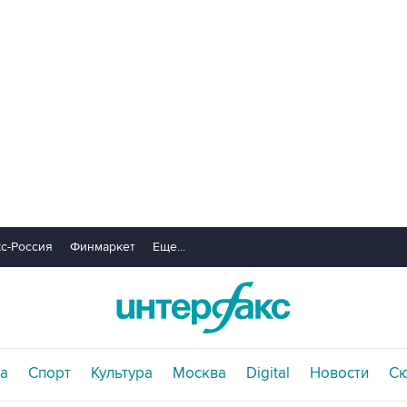
с-Россия
Финмаркет
Еще...
а
Спорт
Культура
Москва
Digital
Новости
С