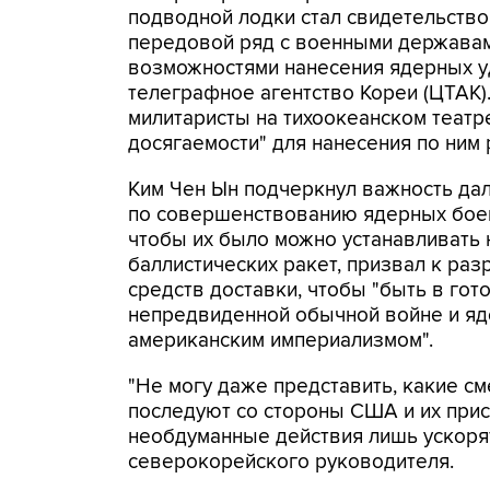
подводной лодки стал свидетельством
передовой ряд с военными держава
возможностями нанесения ядерных у
телеграфное агентство Кореи (ЦТАК)
милитаристы на тихоокеанском театр
досягаемости" для нанесения по ним 
Ким Чен Ын подчеркнул важность да
по совершенствованию ядерных боег
чтобы их было можно устанавливать 
баллистических ракет, призвал к ра
средств доставки, чтобы "быть в гот
непредвиденной обычной войне и яд
американским империализмом".
"Не могу даже представить, какие с
последуют со стороны США и их присп
необдуманные действия лишь ускорят
северокорейского руководителя.