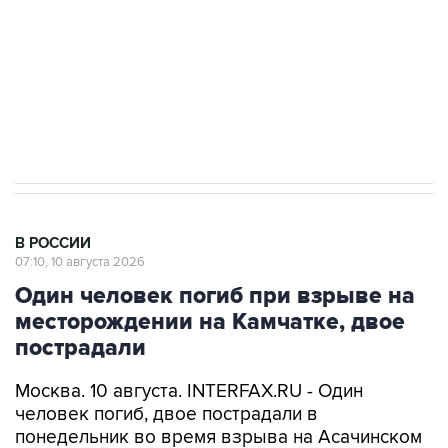
Социальная реклама, АНО «Национальные приоритеты».
ИНН 7725383515 Erid: F7NfYUJCUneVdwcydK6A
Путин вывел "Шереметьево" из
стратегического списка с целью снять
препятствие для приватизации
В РОССИИ
07:10, 10 августа 2026
Один человек погиб при взрыве на
месторождении на Камчатке, двое
пострадали
Москва. 10 августа. INTERFAX.RU - Один
человек погиб, двое пострадали в
понедельник во время взрыва на Асачинском