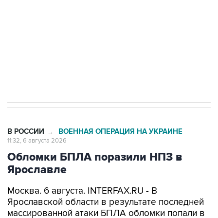
Как российские медицинские технологии
выходят на мировые рынки
Социальная реклама, АНО «Национальные приоритеты».
ИНН 7725383515 Erid: F7NfYUJCUneVdTRF8PRs
Трамп заявил, что переговоры с Ираном
начнутся в понедельник
В РОССИИ
ВОЕННАЯ ОПЕРАЦИЯ НА УКРАИНЕ
→
11:32, 6 августа 2026
Обломки БПЛА поразили НПЗ в
Ярославле
Москва. 6 августа. INTERFAX.RU - В
Ярославской области в результате последней
массированной атаки БПЛА обломки попали в