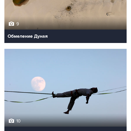
9
Обмеление Дуная
10