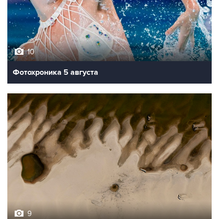
10
Фотохроника 5 августа
9
Обмеление Дуная