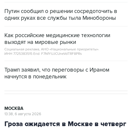
одних руках все службы тыла Минобороны
Как российские медицинские технологии
выходят на мировые рынки
Социальная реклама, АНО «Национальные приоритеты».
ИНН 7725383515 Erid: F7NfYUJCUneVdTRF8PRs
Трамп заявил, что переговоры с Ираном
начнутся в понедельник
МОСКВА
13:38, 6 августа 2026
Гроза ожидается в Москве в четверг
Москва. 6 августа. INTERFAX.RU - Столичный
комплекс городского хозяйства