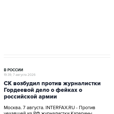
Беспилотные технологии и ИИ на службе у
электросетевых объектов и агрокомплексов
Социальная реклама, АНО «Национальные приоритеты».
ИНН 7725383515 Erid: F7NfYUJCUneVdwcydK6A
Путин вывел "Шереметьево" из
стратегического списка с целью снять
препятствие для приватизации
В РОССИИ
19:39, 7 августа 2026
СК возбудил против журналистки
Гордеевой дело о фейках о
российской армии
Москва. 7 августа. INTERFAX.RU - Против
уехавшей из РФ журналистки Катерины