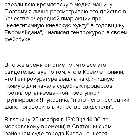
свезли всю кремлевскую медиа машину.
Поэтому я лично рассматриваю это действо в
качестве очередной пиар акции про
"нелегитимную киевскую хунту" в годовщину
Евромайдана", - написал генпрокурор в своем
фейсбуке.
В то же время он отметил, что все это
свидетельствует о том, что в Кремле поняли,
что Генпрокуратура вышла на финишную
прямую для начала судебных процессов
против организованной преступной
группировки Януковича, "и это - его последний
шанс поговорить в качестве свидетеля".
В пятницу 25 ноября в 13:00 (в 14:00 по
московскому времени) в Святошинском
районном суде города Киева начнется
судебное заседание по делу "Убийства людей
во время Евромайдана", во время которого