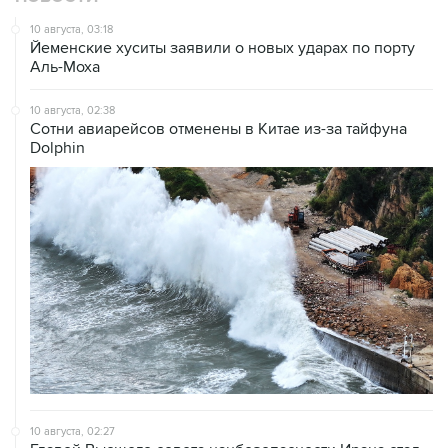
Йеменские хуситы заявили о новых ударах по порту
Аль-Моха
10 августа, 02:38
Сотни авиарейсов отменены в Китае из-за тайфуна
Dolphin
10 августа, 02:27
Главой Высшего совета нацбезопасности Ирана стал
бывший главком КСИР Резаи