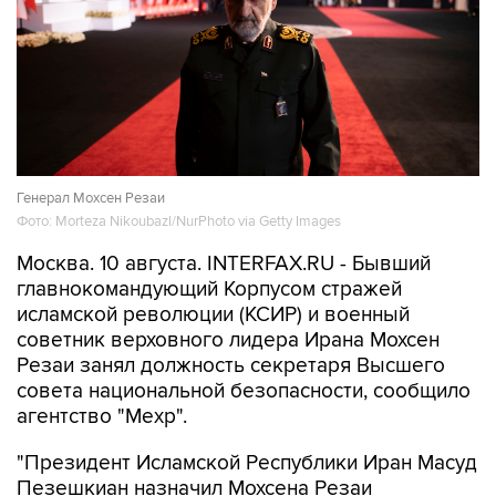
Генерал Мохсен Резаи
Фото: Morteza Nikoubazl/NurPhoto via Getty Images
Москва. 10 августа. INTERFAX.RU - Бывший
главнокомандующий Корпусом стражей
исламской революции (КСИР) и военный
советник верховного лидера Ирана Мохсен
Резаи занял должность секретаря Высшего
совета национальной безопасности, сообщило
агентство "Мехр".
"Президент Исламской Республики Иран Масуд
Пезешкиан назначил Мохсена Резаи
секретарем Высшего совета национальной
безопасности", - говорится в сообщении.