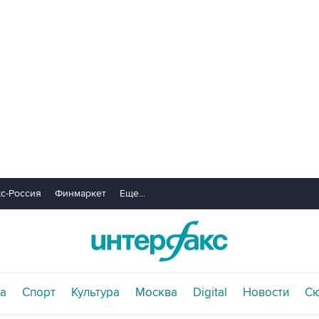
с-Россия
Финмаркет
Еще...
а
Спорт
Культура
Москва
Digital
Новости
С