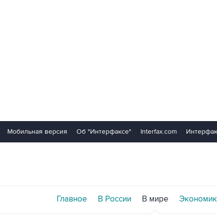
Мобильная версия
Об "Интерфаксе"
Interfax.com
Интерфак
Главное
В России
В мире
Экономик