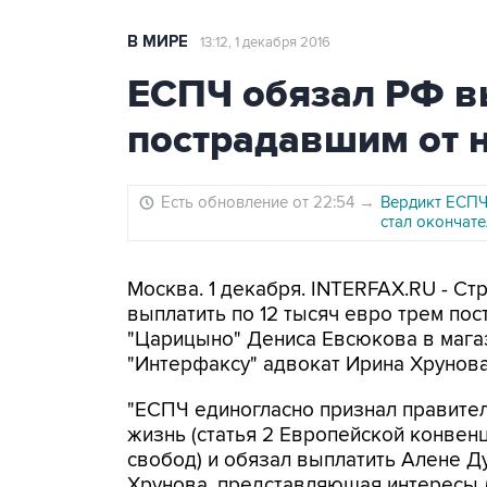
В МИРЕ
13:12, 1 декабря 2016
ЕСПЧ обязал РФ в
пострадавшим от 
Есть обновление от 22:54
→
Вердикт ЕСПЧ
стал окончат
Москва. 1 декабря. INTERFAX.RU - Ст
выплатить по 12 тысяч евро трем по
"Царицыно" Дениса Евсюкова в магаз
"Интерфаксу" адвокат Ирина Хрунова
"ЕСПЧ единогласно признал правите
жизнь (статья 2 Европейской конвен
свобод) и обязал выплатить Алене Ду
Хрунова, представляющая интересы 