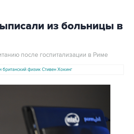
выписали из больницы в
танию после госпитализации в Риме
и британский физик Стивен Хокинг