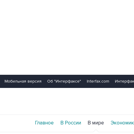
Мобильная версия
Об "Интерфаксе"
Interfax.com
Интерфак
Главное
В России
В мире
Экономик