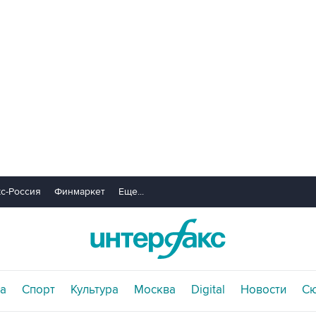
с-Россия
Финмаркет
Еще...
а
Спорт
Культура
Москва
Digital
Новости
С