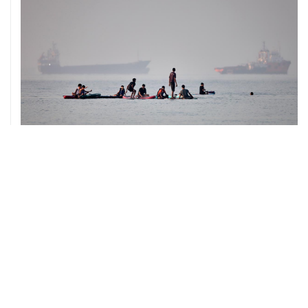
05 августа, 20:30
Что произошло за день: среда, 5 августа
05 августа, 20:03
Абхазия осталась без электроснабжения из-за аварии
на ИнгурГЭС
05 августа, 18:35
Нидерланды официально поддержали выдвижение
Кнота кандидатом на пост главы ЕЦБ
05 августа, 18:30
Brent подешевела до $78,5 за баррель