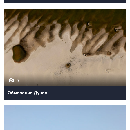
9
Обмеление Дуная