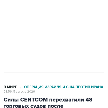
одних руках все службы тыла Минобороны
Как российские медицинские технологии
выходят на мировые рынки
Социальная реклама, АНО «Национальные приоритеты».
ИНН 7725383515 Erid: F7NfYUJCUneVdTRF8PRs
Трамп заявил, что переговоры с Ираном
начнутся в понедельник
В МИРЕ
ОПЕРАЦИЯ ИЗРАИЛЯ И США ПРОТИВ ИРАНА
→
23:56, 5 августа 2026
Силы CENTCOM перехватили 48
торговых судов после
возобновления блокады Ирана