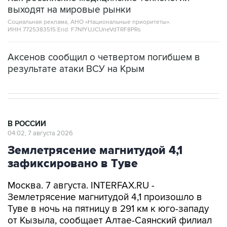
Социальная реклама, АНО «Национальные приоритеты».
ИНН 7725383515 Erid: F7NfYUJCUneVdTRF8PRs
Аксенов сообщил о четвертом погибшем в
результате атаки ВСУ на Крым
В РОССИИ
04:02, 7 августа 2026
Землетрясение магнитудой 4,1
зафиксировано в Туве
Москва. 7 августа. INTERFAX.RU -
Землетрясение магнитудой 4,1 произошло в
Туве в ночь на пятницу в 291 км к юго-западу
от Кызыла, сообщает Алтае-Саянский филиал
Единой геофизической службы РАН.