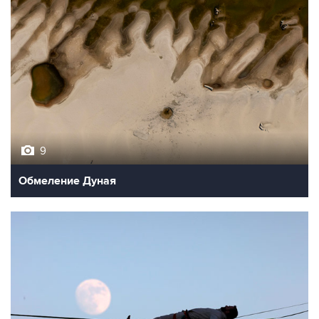
9
Обмеление Дуная