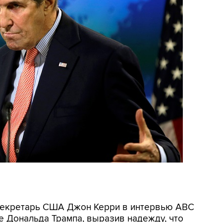
оссекретарь США Джон Керри в интервью ABC
е Дональда Трампа, выразив надежду, что