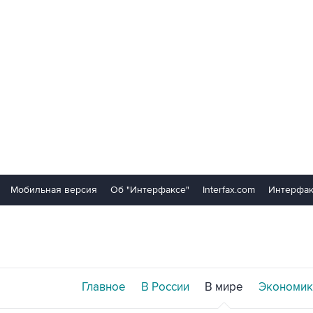
Мобильная версия
Об "Интерфаксе"
Interfax.com
Интерфак
Главное
В России
В мире
Экономик