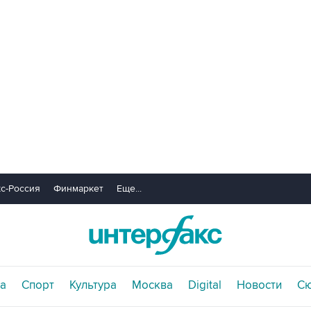
с-Россия
Финмаркет
Еще...
а
Спорт
Культура
Москва
Digital
Новости
С