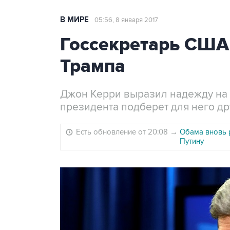
В МИРЕ
05:56, 8 января 2017
Госсекретарь США
Трампа
Джон Керри выразил надежду на 
президента подберет для него д
Есть обновление от 20:08
→
Обама вновь 
Путину