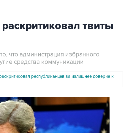
 раскритиковал твиты
то, что администрация избранного
ругие средства коммуникации
раскритиковал республиканцев за излишнее доверие к