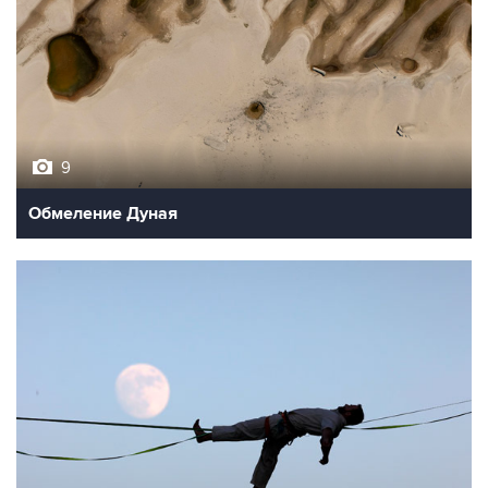
9
Обмеление Дуная