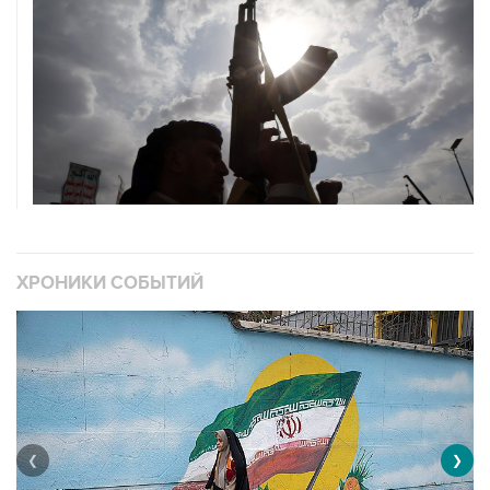
ХРОНИКИ СОБЫТИЙ
❮
❯