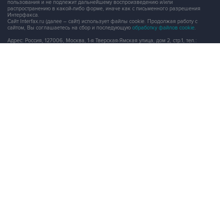
пользования и не подлежит дальнейшему воспроизведению и/или
распространению в какой-либо форме, иначе как с письменного разрешения
Интерфакса.
Сайт Interfax.ru (далее – сайт) использует файлы cookie. Продолжая работу с
сайтом, Вы соглашаетесь на сбор и последующую
обработку файлов cookie
.
Адрес: Россия, 127006, Москва, 1-я Тверская-Ямская улица, дом 2, стр.1, тел.:
+7 (499) 250-98-40
, факс:
+7 (499) 250-97-27
Продукты информационной группы
"Интерфакс"
Информация о компаниях, товарах и людях
СПАРК
X-Compliance
СКАУТ
Маркер
АСТРА
Новости и рынки
Новости "Интерфакса"
СКАН
RUDATA
Центр раскрытия корпоративной информации