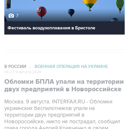
7
Фестиваль воздухоплавания в Бристоле
В РОССИИ
ВОЕННАЯ ОПЕРАЦИЯ НА УКРАИНЕ
→
06:27, 9 августа 2026
Обломки БПЛА упали на территории
двух предприятий в Новороссийске
Москва. 9 августа. INTERFAX.RU - Обломки
украинских беспилотников упали на
территории двух предприятий в
Новороссийске, никто не пострадал, сообщил
глава города Андрей Кравченко в своем