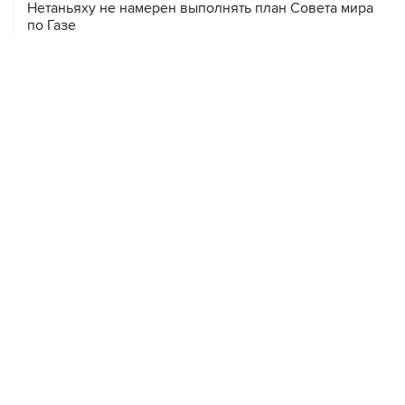
09 августа, 14:08
"Росатом" начал возвращать российских специалистов
на АЭС "Бушер"
08 августа, 18:57
Вэнс заявил, что США стремятся увеличить поставки
энергоносителей через Ормуз