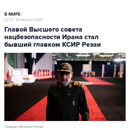
В МИРЕ
02:27, 10 августа 2026
Главой Высшего совета
нацбезопасности Ирана стал
бывший главком КСИР Резаи
Генерал Мохсен Резаи
Фото: Morteza Nikoubazl/NurPhoto via Getty Images