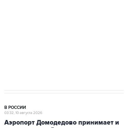
до пяти
Беспилотные технологии и ИИ на службе у
электросетевых объектов и агрокомплексов
Социальная реклама, АНО «Национальные приоритеты».
ИНН 7725383515 Erid: F7NfYUJCUneVdwcydK6A
Путин вывел "Шереметьево" из
стратегического списка с целью снять
препятствие для приватизации
В РОССИИ
03:32, 10 августа 2026
Аэропорт Домодедово принимает и
отправляет рейсы по согласованию