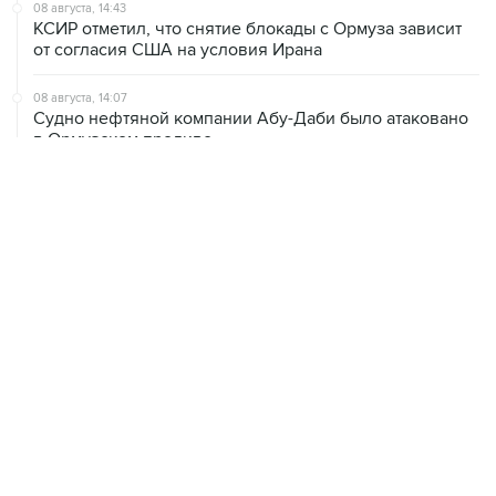
08 августа, 14:43
КСИР отметил, что снятие блокады с Ормуза зависит
от согласия США на условия Ирана
08 августа, 14:07
Судно нефтяной компании Абу-Даби было атаковано
в Ормузском проливе
08 августа, 12:23
Сенат США утвердил Тодда Бланша на пост
генпрокурора страны