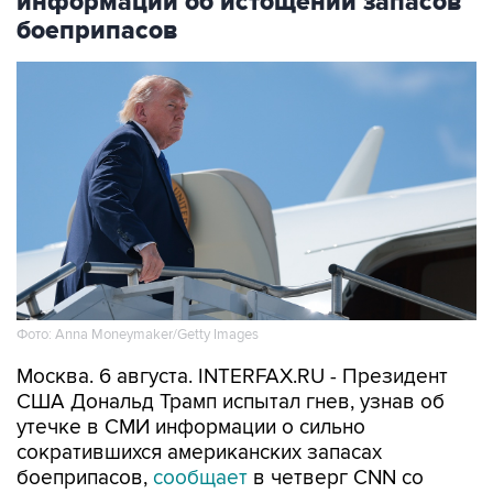
информации об истощении запасов
боеприпасов
Фото: Anna Moneymaker/Getty Images
Москва. 6 августа. INTERFAX.RU - Президент
США Дональд Трамп испытал гнев, узнав об
утечке в СМИ информации о сильно
сократившихся американских запасах
боеприпасов,
сообщает
в четверг CNN со