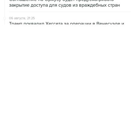
закрытие доступа для судов из враждебных стран
06 августа, 21:25
Трамп похвалил Хегсета за операции в Венесуэле и
Иране
06 августа, 20:30
Что произошло за день: четверг, 6 августа
06 августа, 19:38
США расширили санкционные списки, связанные с
Кубой
06 августа, 18:19
Хуситы подтвердили, что нанесли удары по
правительственным силам Йемена
06 августа, 16:46
Соглашение о свободной торговле между ЕАЭС и
ОАЭ вступит в силу с 6 октября