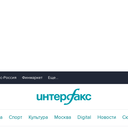
с-Россия
Финмаркет
Еще...
а
Спорт
Культура
Москва
Digital
Новости
С