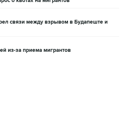
рос о квотах на мигрантов
рел связи между взрывом в Будапеште и
ией из-за приема мигрантов