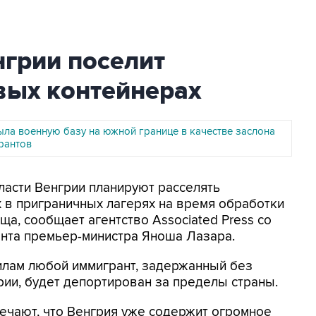
нгрии поселит
вых контейнерах
ыла военную базу на южной границе в качестве заслона
рантов
ласти Венгрии планируют расселять
 в приграничных лагерях на время обработки
а, сообщает агентство Associated Press со
ента премьер-министра Яноша Лазара.
илам любой иммигрант, задержанный без
ии, будет депортирован за пределы страны.
ечают, что Венгрия уже содержит огромное