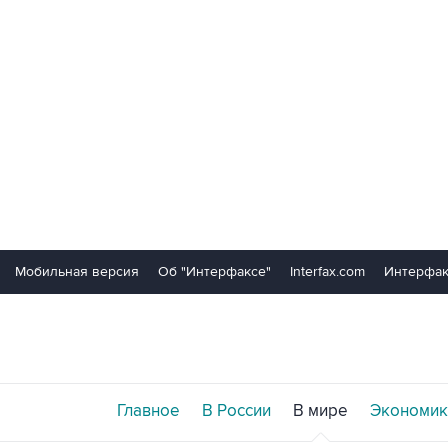
Мобильная версия
Об "Интерфаксе"
Interfax.com
Интерфак
Главное
В России
В мире
Экономик