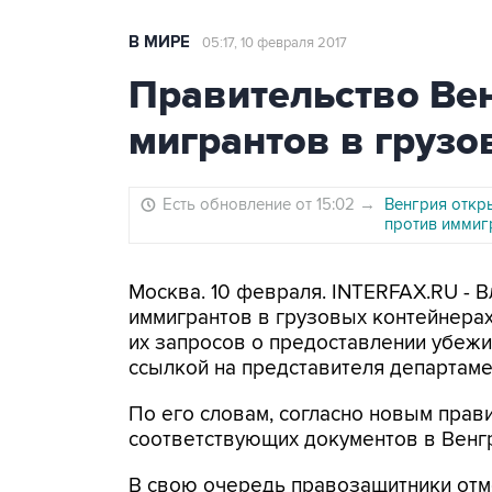
В МИРЕ
05:17, 10 февраля 2017
Правительство Ве
мигрантов в грузо
Есть обновление от 15:02
→
Венгрия откр
против иммиг
Москва. 10 февраля. INTERFAX.RU - В
иммигрантов в грузовых контейнерах
их запросов о предоставлении убежищ
ссылкой на представителя департам
По его словам, согласно новым прав
соответствующих документов в Венгр
В свою очередь правозащитники отм