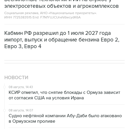
Социальная реклама, АНО «Национальные приоритеты».
ИНН 7725383515 Erid: F7NfYUJCUneVdwcydK6A
Кабмин РФ разрешил до 1 июля 2027 года
импорт, выпуск и обращение бензина Евро 2,
Евро 3, Евро 4
НОВОСТИ
08 августа, 14:43
КСИР отметил, что снятие блокады с Ормуза зависит
от согласия США на условия Ирана
08 августа, 14:07
Судно нефтяной компании Абу-Даби было атаковано
в Ормузском проливе
08 августа, 12:23
Сенат США утвердил Тодда Бланша на пост