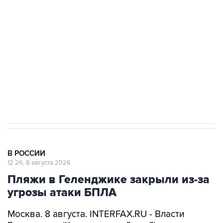
электросетевых объектов и агрокомплексов
Социальная реклама, АНО «Национальные приоритеты».
ИНН 7725383515 Erid: F7NfYUJCUneVdwcydK6A
Кабмин РФ разрешил до 1 июля 2027 года
импорт, выпуск и обращение бензина Евро 2,
Евро 3, Евро 4
В РОССИИ
12:26, 8 августа 2026
Пляжи в Геленджике закрыли из-за
угрозы атаки БПЛА
Москва. 8 августа. INTERFAX.RU - Власти
Геленджика (Краснодарский край) решили
приостановить работу пляжей курорта, а также