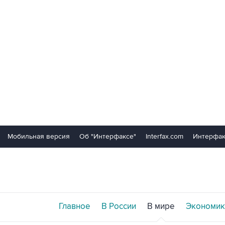
Мобильная версия
Об "Интерфаксе"
Interfax.com
Интерфак
Главное
В России
В мире
Экономик