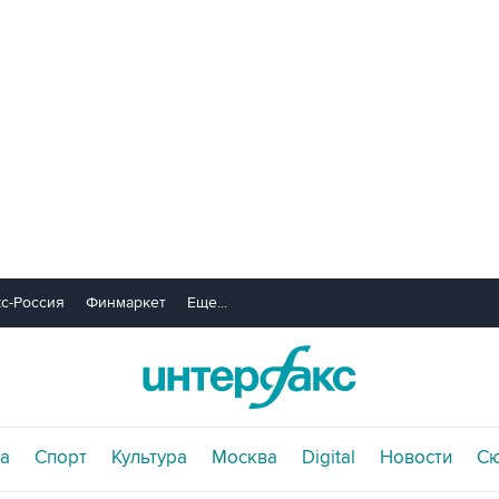
с-Россия
Финмаркет
Еще...
а
Спорт
Культура
Москва
Digital
Новости
С