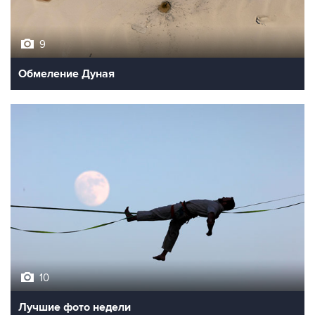
9
Обмеление Дуная
10
Лучшие фото недели