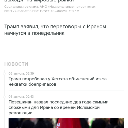
Социальная реклама, АНО «Национальные приоритеты».
ИНН 7725383515 Erid: F7NfYUJCUneVdTRF8PRs
Трамп заявил, что переговоры с Ираном
начнутся в понедельник
НОВОСТИ
06 августа, 03:39
Трамп потребовал у Хегсета объяснений из-за
нехватки боеприпасов
06 августа, 02:43
Пезешкиан назвал последние два года самыми
сложными для Ирана со времен Исламской
революции