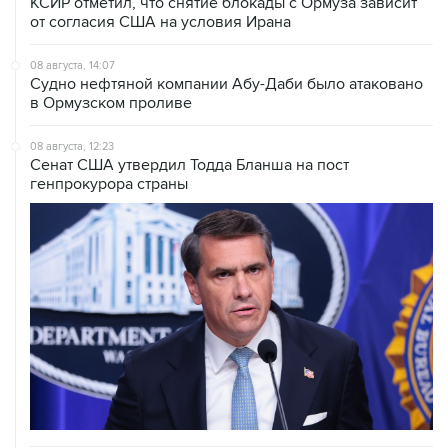
КСИР отметил, что снятие блокады с Ормуза зависит
от согласия США на условия Ирана
08 августа, 14:07
Судно нефтяной компании Абу-Даби было атаковано
в Ормузском проливе
08 августа, 12:23
Сенат США утвердил Тодда Бланша на пост
генпрокурора страны