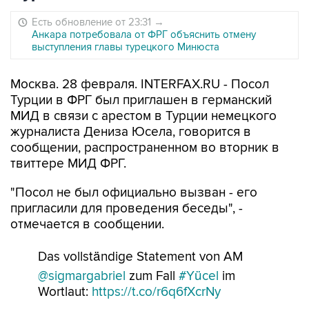
Есть обновление от 23:31
→
Анкара потребовала от ФРГ объяснить отмену
выступления главы турецкого Минюста
Москва. 28 февраля. INTERFAX.RU - Посол
Турции в ФРГ был приглашен в германский
МИД в связи с арестом в Турции немецкого
журналиста Дениза Юсела, говорится в
сообщении, распространенном во вторник в
твиттере МИД ФРГ.
"Посол не был официально вызван - его
пригласили для проведения беседы", -
отмечается в сообщении.
Das vollständige Statement von AM
@sigmargabriel
zum Fall
#Yücel
im
Wortlaut:
https://t.co/r6q6fXcrNy