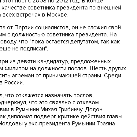
этот пост с 2008 по 2012 год. В конце
 качестве советника президента по внешней
 всех встречах в Москве.
а от Партии социалистов, он не сложил свой
тим с должностью советника президента. На
воду, что "пока остается депутатом, так как
 еще не подписан".
три из девяти кандидатур, предложенных
 Филипом на должности послов. Шесть других
сить агреман от принимающей страны. Среди
в России.
л, что откажется назначать послов,
дчеркнул, что это связано с отказом
вии в Румынии Михая Грибинчу. Додон
как дипломат подверг критике действия главы
Молдовы у экс-президента Румынии Траяна