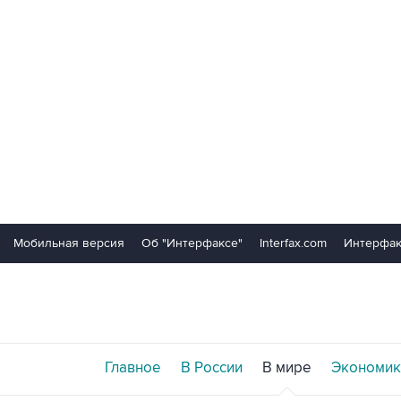
Мобильная версия
Об "Интерфаксе"
Interfax.com
Интерфак
Главное
В России
В мире
Экономик