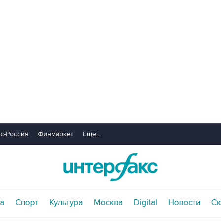
с-Россия
Финмаркет
Еще...
а
Спорт
Культура
Москва
Digital
Новости
С