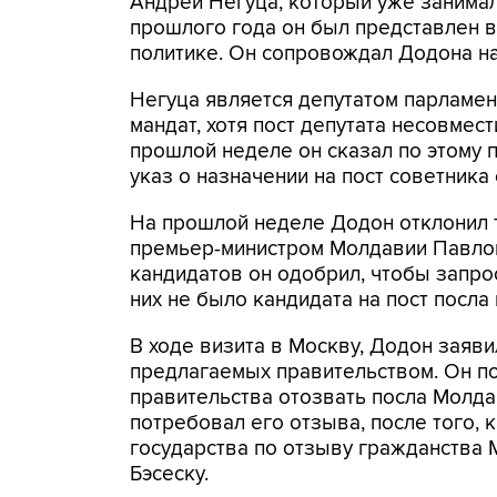
Андрей Негуца, который уже занимал 
прошлого года он был представлен в
политике. Он сопровождал Додона на
Негуца является депутатом парламент
мандат, хотя пост депутата несовмес
прошлой неделе он сказал по этому по
указ о назначении на пост советника
На прошлой неделе Додон отклонил 
премьер-министром Молдавии Павлом
кандидатов он одобрил, чтобы запро
них не было кандидата на пост посла 
В ходе визита в Москву, Додон заяви
предлагаемых правительством. Он по
правительства отозвать посла Молда
потребовал его отзыва, после того, 
государства по отзыву гражданства 
Бэсеску.