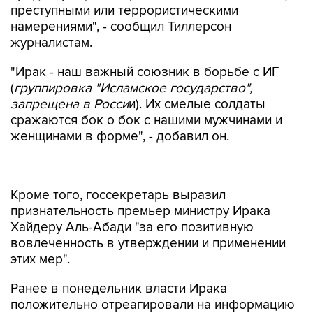
преступными или террористическими
намерениями", - сообщил Тиллерсон
журналистам.
"Ирак - наш важный союзник в борьбе с ИГ
(
группировка "Исламское государство",
запрещена в Росси
и). Их смелые солдаты
сражаются бок о бок с нашими мужчинами и
женщинами в форме", - добавил он.
Кроме того, госсекретарь выразил
признательность премьер министру Ирака
Хайдеру Аль-Абади "за его позитивную
вовлеченность в утверждении и применении
этих мер".
Ранее в понедельник власти Ирака
положительно отреагировали на информацию
о том, что президент США Дональд Трамп
может исключить их страну из списка