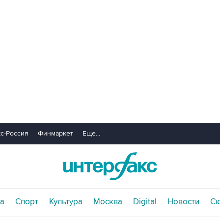
с-Россия
Финмаркет
Еще...
а
Спорт
Культура
Москва
Digital
Новости
С