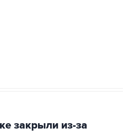
Приморье подростков, готовивших
а службе у электросетевых объектов и
НН 7725383515 Erid: F7NfYUJCUneVdwcydK6A
2027 года импорт, выпуск и обращение
ке закрыли из-за