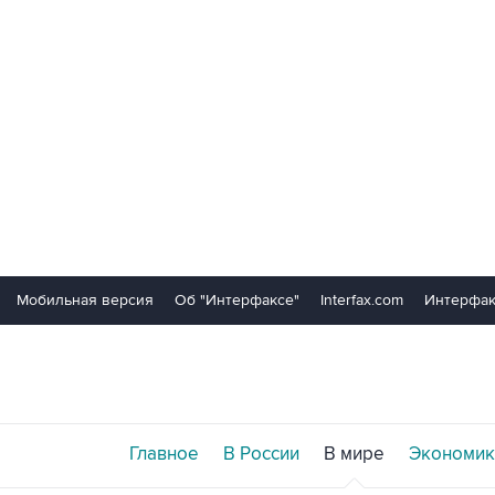
Мобильная версия
Об "Интерфаксе"
Interfax.com
Интерфак
Главное
В России
В мире
Экономик