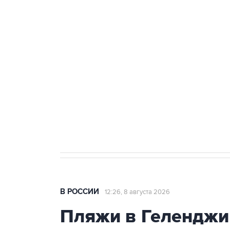
ФСБ сообщила о задержании в 
теракт на объекте Росгвардии
Беспилотные технологии и ИИ н
агрокомплексов
Социальная реклама, АНО «Национальные приоритеты».
И
Кабмин РФ разрешил до 1 июля 
бензина Евро 2, Евро 3, Евро 4
В РОССИИ
12:26, 8 августа 2026
Пляжи в Геленджи