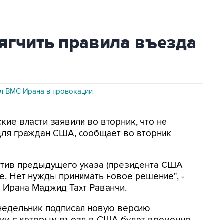
ягчить правила въезда
л ВМС Ирана в провокации
кие власти заявили во вторник, что не
для граждан США, сообщает во вторник
отив предыдущего указа (президента США
е. Нет нужды принимать новое решение", -
 Ирана Маджид Тахт Раванчи.
недельник подписал новую версию
вии с которым въезд в США будет временно