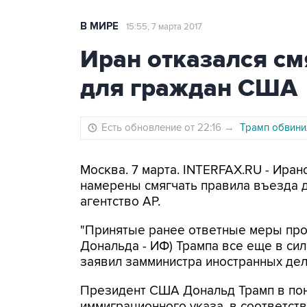
В МИРЕ
15:55, 7 марта 2017
Иран отказался см
для граждан США
Есть обновление от 22:16
→
Трамп обвини
Москва. 7 марта. INTERFAX.RU - Иранс
намерены смягчать правила въезда 
агентство AP.
"Принятые ранее ответные меры пр
Дональда - ИФ) Трампа все еще в сил
заявил замминистра иностранных дел
Президент США Дональд Трамп в по
иммиграционного указа, в соответст