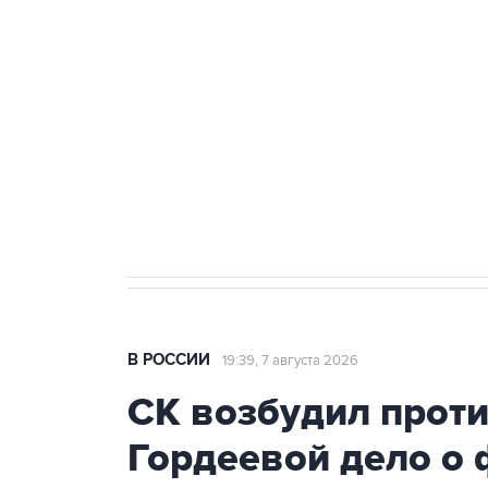
Беспилотные технологии и ИИ н
агрокомплексов
Социальная реклама, АНО «Национальные приоритеты».
И
Аксенов сообщил о четвертом п
Крым
В РОССИИ
19:39, 7 августа 2026
СК возбудил прот
Гордеевой дело о 