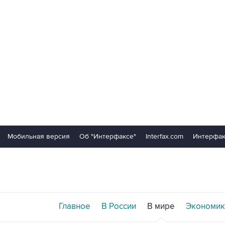
Мобильная версия
Об "Интерфаксе"
Interfax.com
Интерфак
Главное
В России
В мире
Экономик