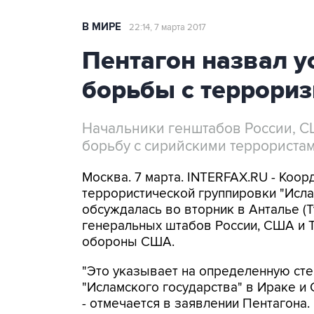
В МИРЕ
22:14, 7 марта 2017
Пентагон назвал 
борьбы с террори
Начальники генштабов России, СШ
борьбу с сирийскими террориста
Москва. 7 марта. INTERFAX.RU - Коо
террористической группировки "Исла
обсуждалась во вторник в Анталье (
генеральных штабов России, США и Т
обороны США.
"Это указывает на определенную сте
"Исламского государства" в Ираке и 
- отмечается в заявлении Пентагона.