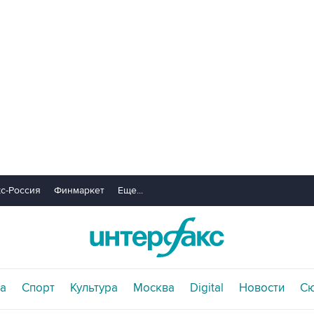
с-Россия
Финмаркет
Еще...
а
Спорт
Культура
Москва
Digital
Новости
С