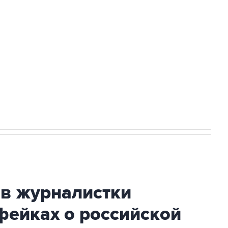
а службе у электросетевых объектов и
НН 7725383515 Erid: F7NfYUJCUneVdwcydK6A
огибшем в результате атаки ВСУ на
ив журналистки
фейках о российской