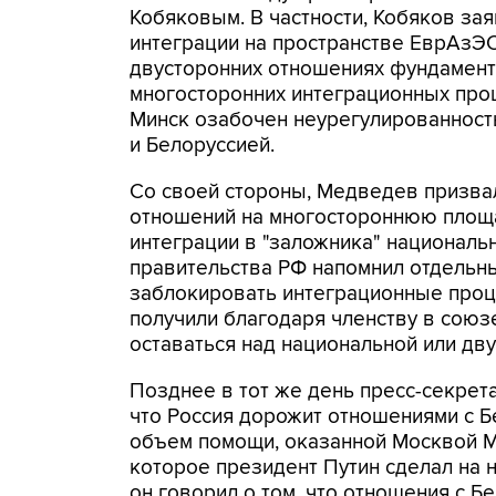
Кобяковым. В частности, Кобяков зая
интеграции на пространстве ЕврАзЭС,
двусторонних отношениях фундамент
многосторонних интеграционных проц
Минск озабочен неурегулированнос
и Белоруссией.
Со своей стороны, Медведев призва
отношений на многостороннюю площа
интеграции в "заложника" националь
правительства РФ напомнил отдель
заблокировать интеграционные проце
получили благодаря членству в союз
оставаться над национальной или дв
Позднее в тот же день пресс-секрет
что Россия дорожит отношениями с Б
объем помощи, оказанной Москвой Ми
которое президент Путин сделал на 
он говорил о том, что отношения с 