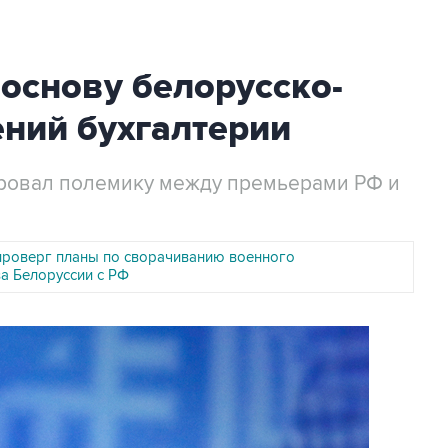
основу белорусско-
ний бухгалтерии
ровал полемику между премьерами РФ и
роверг планы по сворачиванию военного
ва Белоруссии с РФ