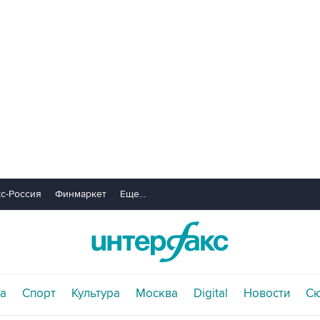
с-Россия
Финмаркет
Еще...
а
Спорт
Культура
Москва
Digital
Новости
С