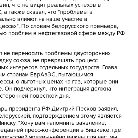
вил, что не видит реальных успехов в
 а также сказал, что "проблемы в
ально влияют на наше участие в
ессах". По словам белорусского премьера,
тью проблем в нефтегазовой сфере между РФ
л не переносить проблемы двусторонних
дку союза, не превращать процесс
ных интересов отдельных государств. Глава
ным странам ЕврАзЭС, пытающимся
ссы, о льготных ценах на газ, которые они
е. Он подчеркнул, что интеграция должна
усторонней повесткой дня.
арь президента РФ Дмитрий Песков заявил,
елоруссией, подтверждением этому является
нску. "Хочу вам напомнить заявление,
недавней пресс-конференции в Бишкеке, где
Белоруссией чрезвычайно важны для нас, мы