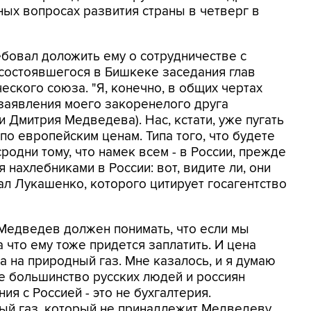
ых вопросах развития страны в четверг в
бовал доложить ему о сотрудничестве с
 состоявшегося в Бишкеке заседания глав
ского союза. "Я, конечно, в общих чертах
заявления моего закоренелого друга
 Дмитрия Медведева). Нас, кстати, уже пугать
 по европейским ценам. Типа того, что будете
 сродни тому, что намек всем - в России, прежде
я нахлебниками в России: вот, видите ли, они
зал Лукашенко, которого цитирует госагентство
о Медведев должен понимать, что если мы
а что ему тоже придется заплатить. И цена
 на природный газ. Мне казалось, и я думаю
ее большинство русских людей и россиян
ия с Россией - это не бухгалтерия.
ный газ, который не принадлежит Медведеву,