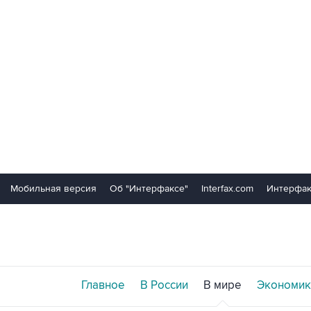
Мобильная версия
Об "Интерфаксе"
Interfax.com
Интерфак
Главное
В России
В мире
Экономик