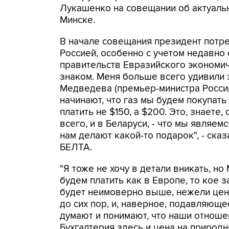
Лукашенко на совещании об актуальн
Минске.
В начале совещания президент потре
Россией, особенно с учетом недавно
правительств Евразийского экономиче
знаком. Меня больше всего удивили 
Медведева (премьер-министра России
начинают, что газ мы будем покупать
платить не $150, а $200. Это, знаете,
всего, и в Беларуси, - что мы являемс
нам делают какой-то подарок", - ска
БЕЛТА.
"Я тоже не хочу в детали вникать, н
будем платить как в Европе, то кое з
будет неимоверно выше, нежели цена
до сих пор, и, наверное, подавляющ
думают и понимают, что наши отношен
Бухгалтерия здесь и цена на природ