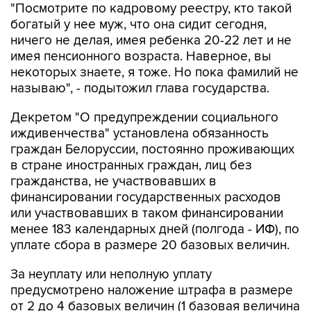
ничего не делая, имея ребенка 20-22 лет и не
имея пенсионного возраста. Наверное, вы
некоторых знаете, я тоже. Но пока фамилий не
называю", - подытожил глава государства.
Декретом "О предупреждении социального
иждивенчества" установлена обязанность
граждан Белоруссии, постоянно проживающих
в стране иностранных граждан, лиц без
гражданства, не участвовавших в
финансировании государственных расходов
или участвовавших в таком финансировании
менее 183 календарных дней (полгода - ИФ), по
уплате сбора в размере 20 базовых величин.
За неуплату или неполную уплату
предусмотрено наложение штрафа в размере
от 2 до 4 базовых величин (1 базовая величина
составляет Br23, или $12 в эквиваленте) или
административный арест с обязательным