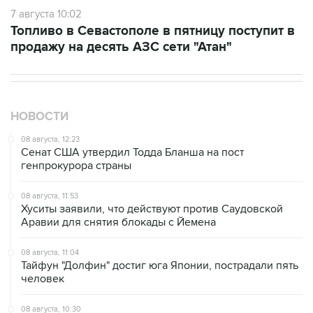
Топливо в Севастополе в пятницу поступит в
продажу на десять АЗС сети "Атан"
НОВОСТИ
08 августа, 12:23
Сенат США утвердил Тодда Бланша на пост
генпрокурора страны
08 августа, 11:53
Хуситы заявили, что действуют против Саудовской
Аравии для снятия блокады с Йемена
08 августа, 11:04
Тайфун "Долфин" достиг юга Японии, пострадали пять
человек
08 августа, 10:30
Йеменские войска нанесли ряд ударов по хуситам