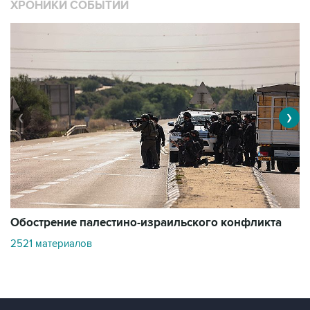
ХРОНИКИ СОБЫТИЙ
❮
❯
Обострение палестино-израильского конфликта
О
2521 материалов
3