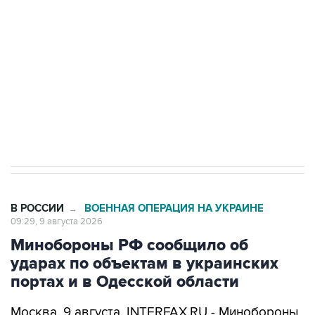
Беспилотные технологии и ИИ на службе у
электросетевых объектов и агрокомплексов
Социальная реклама, АНО «Национальные приоритеты».
ИНН 7725383515 Erid: F7NfYUJCUneVdwcydK6A
Кабмин РФ разрешил до 1 июля 2027 года
импорт, выпуск и обращение бензина Евро 2,
Евро 3, Евро 4
В РОССИИ
ВОЕННАЯ ОПЕРАЦИЯ НА УКРАИНЕ
→
09:29, 9 августа 2026
Минобороны РФ сообщило об
ударах по объектам в украинских
портах и в Одесской области
Москва. 9 августа. INTERFAX.RU - Минобороны