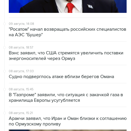
09 августа, 14:08
"Росатом" начал возвращать российских специалистов
на АЭС "Бушер"
08 августа, 18:57
Вэнс заявил, что США стремятся увеличить поставки
энергоносителей через Ормуз
08 августа, 17:03
Судно подверглось атаке вблизи берегов Омана
08 августа, 15:45
В "Газпроме" заявили, что ситуация с закачкой газа в
хранилища Европы усугубляется
08 августа, 15:21
Аракчи заявил, что Иран и Оман близки к соглашению
по Ормузскому проливу