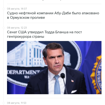
Судно нефтяной компании Абу-Даби было атаковано
в Ормузском проливе
08 августа, 12:23
Сенат США утвердил Тодда Бланша на пост
генпрокурора страны
08 августа, 11:53
Хуситы заявили, что действуют против Саудовской
Аравии для снятия блокады с Йемена