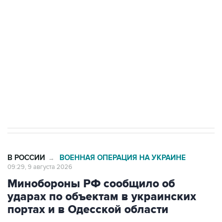
Беспилотные технологии и ИИ на службе у
электросетевых объектов и агрокомплексов
Социальная реклама, АНО «Национальные приоритеты».
ИНН 7725383515 Erid: F7NfYUJCUneVdwcydK6A
Кабмин РФ разрешил до 1 июля 2027 года
импорт, выпуск и обращение бензина Евро 2,
Евро 3, Евро 4
В РОССИИ
ВОЕННАЯ ОПЕРАЦИЯ НА УКРАИНЕ
→
09:29, 9 августа 2026
Минобороны РФ сообщило об
ударах по объектам в украинских
портах и в Одесской области
Москва. 9 августа. INTERFAX.RU - Минобороны
РФ сообщило, что в течение ночи 9 августа