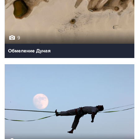
9
Обмеление Дуная