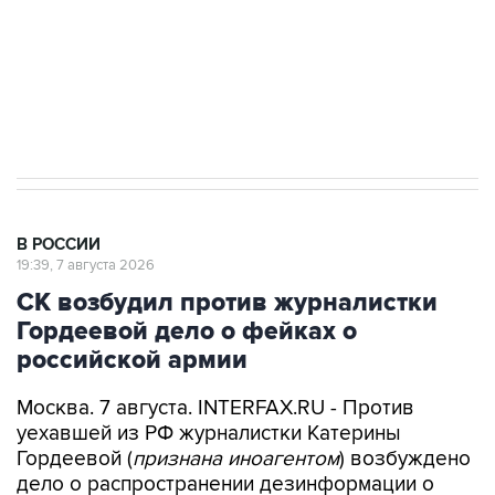
Социальная реклама, АНО «Национальные приоритеты».
ИНН 7725383515 Erid: F7NfYUJCUneVdwcydK6A
Аксенов сообщил о четвертом погибшем в
результате атаки ВСУ на Крым
В РОССИИ
19:39, 7 августа 2026
СК возбудил против журналистки
Гордеевой дело о фейках о
российской армии
Москва. 7 августа. INTERFAX.RU - Против
уехавшей из РФ журналистки Катерины
Гордеевой (
признана иноагентом
) возбуждено
дело о распространении дезинформации о