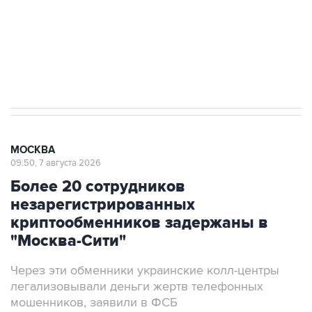
Социальная реклама, АНО «Национальные приоритеты».
ИНН 7725383515 Erid: F7NfYUJCUneVdwcydK6A
Аксенов сообщил о четвертом погибшем в
результате атаки ВСУ на Крым
МОСКВА
09:50, 7 августа 2026
Более 20 сотрудников
незарегистрированных
криптообменников задержаны в
"Москва-Сити"
Через эти обменники украинские колл-центры
легализовывали деньги жертв телефонных
мошенников, заявили в ФСБ