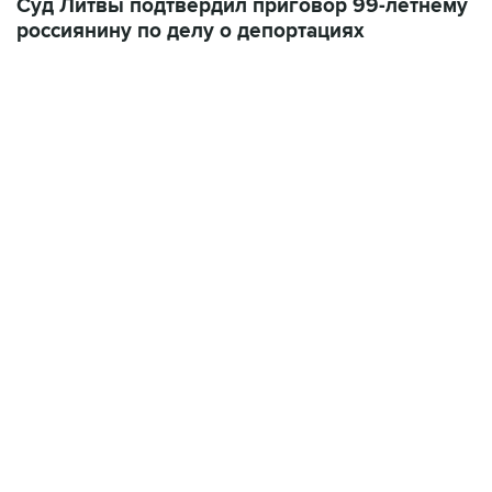
Cуд Литвы подтвердил приговор 99-летнему
россиянину по делу о депортациях
13:11, 7 августа 2026