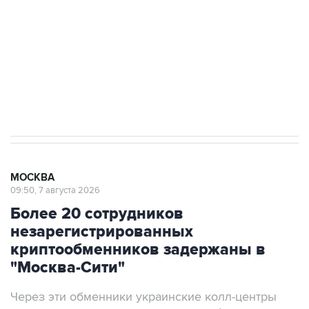
Беспилотные технологии и ИИ на службе у
электросетевых объектов и агрокомплексов
Социальная реклама, АНО «Национальные приоритеты».
ИНН 7725383515 Erid: F7NfYUJCUneVdwcydK6A
Аксенов сообщил о четвертом погибшем в
результате атаки ВСУ на Крым
МОСКВА
09:50, 7 августа 2026
Более 20 сотрудников
незарегистрированных
криптообменников задержаны в
"Москва-Сити"
Через эти обменники украинские колл-центры