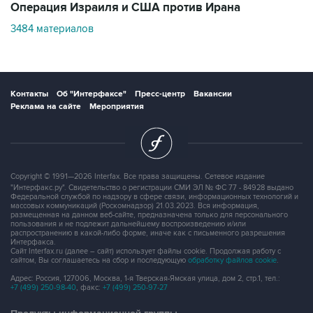
Контакты
Об "Интерфаксе"
Пресс-центр
Вакансии
Реклама на сайте
Мероприятия
Copyright © 1991—2026 Interfax. Все права защищены. Сетевое издание
"Интерфакс.ру". Свидетельство о регистрации СМИ ЭЛ № ФС 77 - 84928 выдано
Федеральной службой по надзору в сфере связи, информационных технологий и
массовых коммуникаций (Роскомнадзор) 21.03.2023. Вся информация,
размещенная на данном веб-сайте, предназначена только для персонального
пользования и не подлежит дальнейшему воспроизведению и/или
распространению в какой-либо форме, иначе как с письменного разрешения
Интерфакса.
Сайт Interfax.ru (далее – сайт) использует файлы cookie. Продолжая работу с
сайтом, Вы соглашаетесь на сбор и последующую
обработку файлов cookie
.
Адрес: Россия, 127006, Москва, 1-я Тверская-Ямская улица, дом 2, стр.1, тел.:
+7 (499) 250-98-40
, факс:
+7 (499) 250-97-27
Продукты информационной группы
"Интерфакс"
Информация о компаниях, товарах и людях