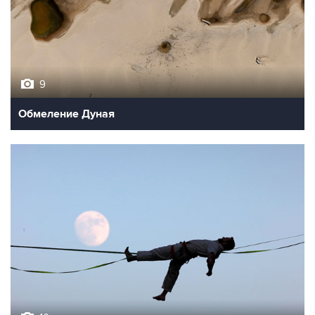
9
Обмеление Дуная