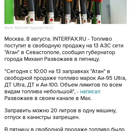
Фото: Максим Чурусов/ТАСС
Москва. 8 августа. INTERFAX.RU - Топливо
поступит в свободную продажу на 13 АЗС сети
"Атан" в Севастополе, сообщил губернатор
города Михаил Развожаев в пятницу.
"Сегодня с 10:00 на 13 заправках "Атан" в
свободной продаже топливо марок Аи-95 Ultra,
ДТ Ultra, ДТ и Аи-100. Объем лимитов по всем
видам топлива небольшой", -
написал
Развожаев в своем канале в Max.
Заправить можно 20 литров в одну машину,
отпуск в канистры запрещен.
В пятницу в свободной продаже топливо было
на десяти АЗС
этой сети.