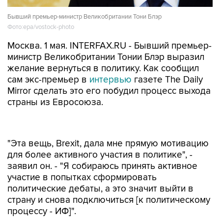
Бывший премьер-министр Великобритании Тони Блэр
Фото:epa/vostock-photo
Москва. 1 мая. INTERFAX.RU - Бывший премьер-
министр Великобритании Тонии Блэр выразил
желание вернуться в политику. Как сообщил
сам экс-премьер в
интервью
газете The Daily
Mirror сделать это его побудил процесс выхода
страны из Евросоюза.
"Эта вещь, Brexit, дала мне прямую мотивацию
для более активного участия в политике", -
заявил он. - "Я собираюсь принять активное
участие в попытках сформировать
политические дебаты, а это значит выйти в
страну и снова подключиться [к политическому
процессу - ИФ]".
"Мы еще не знаем, каковы будут