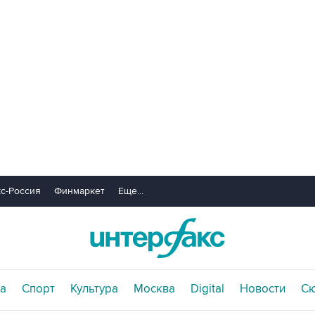
с-Россия
Финмаркет
Еще...
а
Спорт
Культура
Москва
Digital
Новости
С