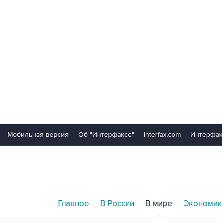
Мобильная версия
Об "Интерфаксе"
Interfax.com
Интерфак
Главное
В России
В мире
Экономик