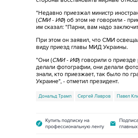
стороны восстановить мирные отнош
"Недавно приезжал министр иностранн
(
СМИ - ИФ
) об этом не говорили - пр
им сказал: "Парни, вам надо заключит
При этом он заявил, что СМИ освещал
виду приезд главы МИД Украины.
"Они (
СМИ - ИФ
) говорили о приезде
делали фотографии, они делали фото
знали, кто приезжает, так было по гр
Украине", - отметил президент.
Дональд Трамп
Сергей Лавров
Павел Кл
Купить подписку на
Подписа
профессиональную ленту
главных