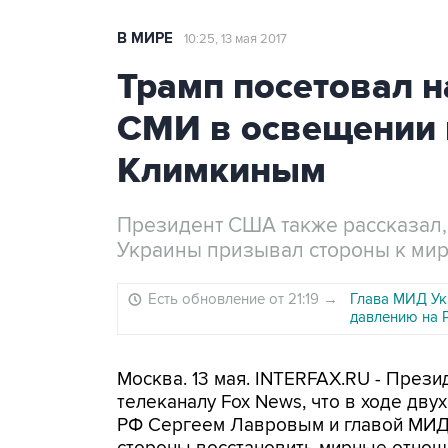
В МИРЕ
10:25, 13 мая 2017
Трамп посетовал н
СМИ в освещении 
Климкиным
Президент США также рассказал, 
Украины призывал стороны к мир
Есть обновление от 21:19
→
Глава МИД Ук
давлению на 
Москва. 13 мая. INTERFAX.RU - През
телеканалу Fox News, что в ходе дву
РФ Сергеем Лавровым и главой МИД