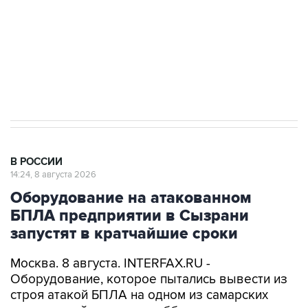
Социальная реклама, АНО «Национальные приоритеты».
ИНН 7725383515 Erid: F7NfYUJCUneVdwcydK6A
Кабмин РФ разрешил до 1 июля 2027 года
импорт, выпуск и обращение бензина Евро 2,
Евро 3, Евро 4
В РОССИИ
14:24, 8 августа 2026
Оборудование на атакованном
БПЛА предприятии в Сызрани
запустят в кратчайшие сроки
Москва. 8 августа. INTERFAX.RU -
Оборудование, которое пытались вывести из
строя атакой БПЛА на одном из самарских