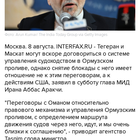
Фото: Arun Kumar/ The India Today Group via Getty Images
Москва. 8 августа. INTERFAX.RU - Тегеран и
Маскат могут вскоре договориться о системе
управления судоходством в Ормузском
проливе, однако снятие блокады с него имеет
отношение не к этим переговорам, а к
действиям США, заявил в субботу глава МИД
Ирана Аббас Аракчи.
"Переговоры с Оманом относительно
правового механизма и управления Ормузским
проливом, с определением маршрута
движения судов через него, идут, и мы очень
близки к соглашению", - приводит агентство
Tasnim слова министра.