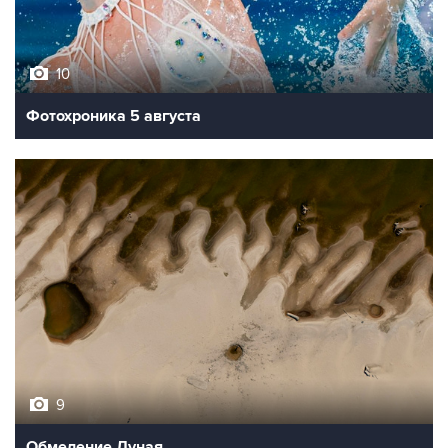
10
Фотохроника 5 августа
9
Обмеление Дуная