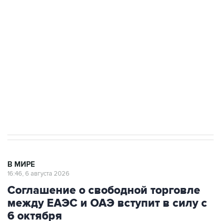
Путин сообщил о решении сосредоточить в
одних руках все службы тыла Минобороны
Как российские медицинские технологии
выходят на мировые рынки
Социальная реклама, АНО «Национальные приоритеты».
ИНН 7725383515 Erid: F7NfYUJCUneVdTRF8PRs
Трамп заявил, что переговоры с Ираном
начнутся в понедельник
В МИРЕ
16:46, 6 августа 2026
Соглашение о свободной торговле
между ЕАЭС и ОАЭ вступит в силу с
6 октября